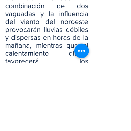
combinación de dos 
vaguadas y la influencia 
del viento del noroeste 
provocarán lluvias débiles 
y dispersas en horas de la 
mañana, mientras que el 
calentamiento diurno 
favorecerá los 
incrementos nubosos 
acompañados de 
precipitaciones, posibles 
tronadas y aisladas 
ráfagas de viento.
Se espera que estas 
lluvias caigan sobre El 
Gran Santo Domingo, 