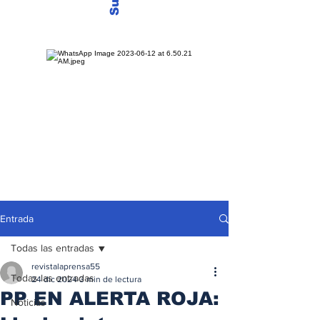
Entrada
Todas las entradas
revistalaprensa55
Todas las entradas
24 dic 2024
3 min de lectura
PP EN ALERTA ROJA:
Noticias