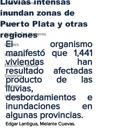
Lluvias intensas
iInternacionales
inundan zonas de
Inicio
Puerto Plata y otras
Cultura
regiones
Noticias Del Momento
El organismo 
Locales
manifestó que 1,441 
Nacionales
viviendas han 
Educación Sexual
resultado afectadas 
Deportes
producto de las 
Opinión
lluvias, 
desbordamientos e 
Variedades
inundaciones en 
algunas provincias.
Edgar Lantigua
, 
Melanie Cuevas
.