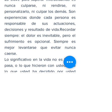
nunca culparse, ni rendirse, ni 
personalizarlo, ni culpar los demás. Son 
experiencias donde cada persona es 
responsable de sus actuaciones, 
decisiones y resultado de vida.Recordar 
siempre: el dolor es inevitable, pero el 
sufrimiento es opcional. Siempre es 
mejor levantarse que evitar nunca 
caerse.
Lo significativo en la vida no es lo que 
pasa, o lo que hicieron con usted, sino 
lo que usted ha decidido por usted 
después de un microtraumas.
Siempre es mejor dejarse acompañar de 
la psicoterapia, crecer y avanzar sin 
prejuicio, sin daños y sin reseca moral.
Opinión