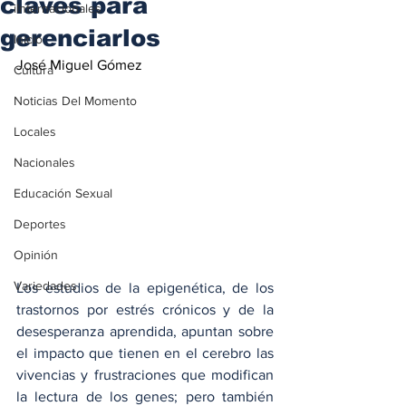
claves para
iInternacionales
gerenciarlos
Inicio
José Miguel Gómez
Cultura
Noticias Del Momento
Locales
Nacionales
Educación Sexual
Deportes
Opinión
Variedades
Los estudios de la epigenética, de los 
trastornos por estrés crónicos y de la 
desesperanza aprendida, apuntan sobre 
el impacto que tienen en el cerebro las 
vivencias y frustraciones que modifican 
la lectura de los genes; pero también 