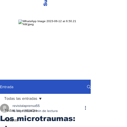
Entrada
Todas las entradas
revistalaprensa55
Todas las entradas
16 sept 2024
2 min de lectura
Los microtraumas:
Noticias