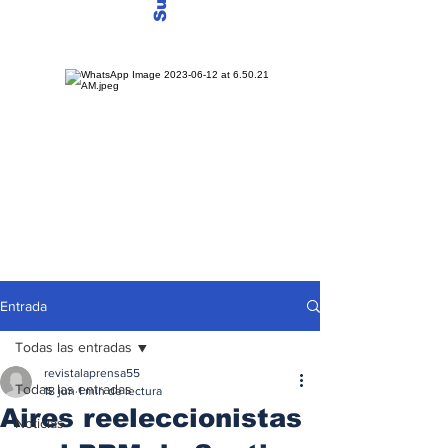
Entrada
Todas las entradas
revistalaprensa55
Todas las entradas
18 jun
1 min de lectura
Aires reeleccionistas
Noticias