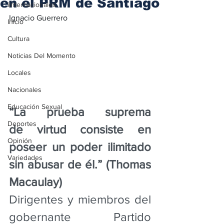
en el PRM de Santiago
iInternacionales
Ignacio Guerrero 
Inicio
Cultura
Noticias Del Momento
Locales
Nacionales
Educación Sexual
“La prueba suprema 
Deportes
de virtud consiste en 
Opinión
poseer un poder ilimitado 
Variedades
sin abusar de él.” (Thomas 
Macaulay)
Dirigentes y miembros del 
gobernante Partido 