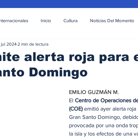
Internacionales
Inicio
Cultura
Noticias Del Momento
 jul 2024
2 min de lectura
l
Deportes
Opinión
Variedades
te alerta roja para 
anto Domingo
EMILIO GUZMÁN M.
El 
Centro de Operaciones d
(COE)
 emitió ayer alerta roja
Gran Santo Domingo, debido a
provocada por una onda tropi
la isla y los efectos de una 