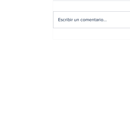
Escribir un comentario...
Coopunión realiza su
tradicional
Campamento de Verano
2026
Suscríbete a nuest