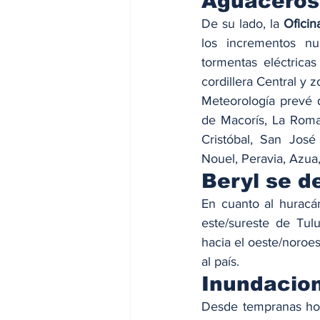
Aguaceros
De su lado, la
 Ofici
los incrementos nu
tormentas eléctricas
cordillera Central y z
Meteorología prevé q
de Macorís, La Roma
Cristóbal, San Jos
Nouel, Peravia, Azua,
Beryl se de
En cuanto al huracán
este/sureste de Tul
hacia el oeste/noroes
al país.
Inundacion
Desde tempranas hora