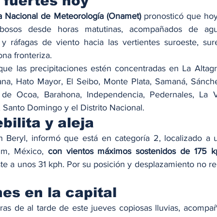
 fuertes hoy
na Nacional de Meteorología (Onamet)
 pronosticó que ho
bosos desde horas matutinas, acompañados de aguac
 y ráfagas de viento hacia las vertientes suroeste, sures
ona fronteriza.
ue las precipitaciones estén concentradas en La Altagr
na, Hato Mayor, El Seibo, Monte Plata, Samaná, Sánche
é de Ocoa, Barahona, Independencia, Pedernales, La 
 Santo Domingo y el Distrito Nacional.
bilita y aleja
 Beryl, informó que está en categoría 2, localizado a 
um, México, 
con vientos máximos sostenidos de 175 k
te a unos 31 kph. Por su posición y desplazamiento no re
es en la capital
s de al tarde de este jueves copiosas lluvias, acompañ