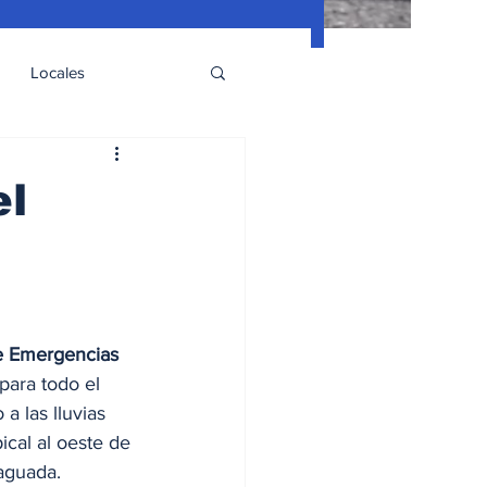
Locales
el
e Emergencias 
 para todo el 
 las lluvias 
cal al oeste de 
vaguada.