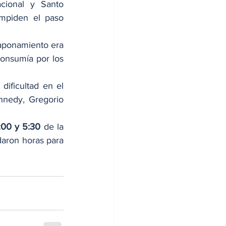
cional y Santo 
mpiden el paso 
taponamiento era 
onsumía por los 
ificultad en el 
nnedy, Gregorio 
4:00 y 5:30 
de la 
daron horas para 