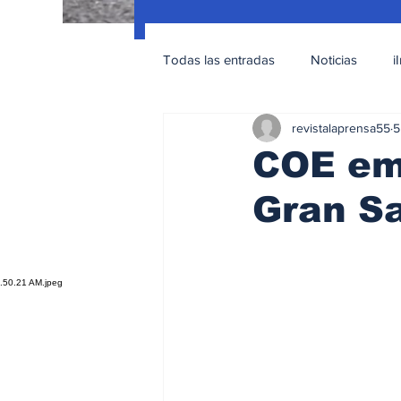
Todas las entradas
Noticias
i
revistalaprensa55
5
Nacionales
Educación Sexua
COE emi
Gran S