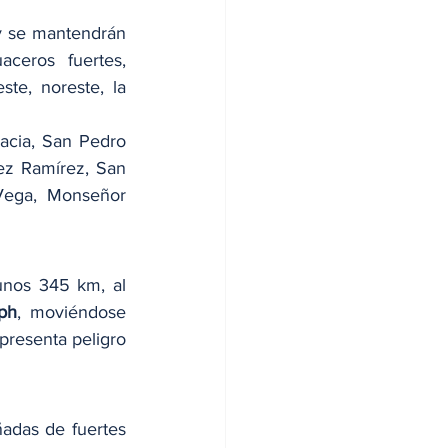
y se mantendrán 
eros fuertes, 
te, noreste, la 
acia, San Pedro 
z Ramírez, San 
Vega, Monseñor 
unos 345 km, al 
ph
, moviéndose 
presenta peligro 
adas de fuertes 