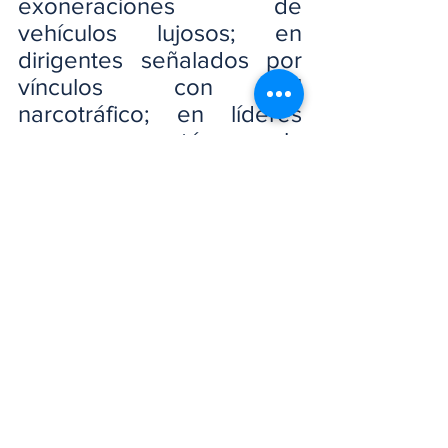
exoneraciones de 
vehículos lujosos; en 
dirigentes señalados por 
vínculos con el 
narcotráfico; en líderes 
que perpetúan la 
incredulidad ciudadana; y 
en partidos que, en lugar 
de construir confianza, 
continúan alimentando el 
desencanto.
Un sistema de partidos 
fuerte sigue siendo la 
base de la democracia, 
pero necesita 
reconfigurarse para honrar 
el bien común, el interés 