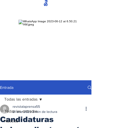
Entrada
Todas las entradas
revistalaprensa55
Todas las entradas
21 ene 2025
3 min de lectura
Candidaturas
Noticias