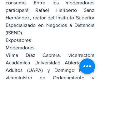
consumo. Entre los moderadores 
participará Rafael Heriberto Sanz 
Hernández, rector del Instituto Superior 
Especializado en Negocios a Distancia 
(ISEND).
Expositores
Moderadores.
Vilma Díaz Cabrera, vicerrectora 
Académica Universidad Abierta para 
Adultos (UAPA) y Domingo Matías, 
viceministro de Ordenamiento y 
Desarrollo Regional del Ministerio de 
Economía serán moderadores. La 
apertura la harán el padre Isaac García, 
rector UCNE; Miguel Franjul, director 
Listín Diario y Pavel Isa Contreras, 
ministro de Economía, Planificación y 
Desarrollo. Monseñor Ramón Alfredo de 
la Cruz, obispo de la Diócesis de San 