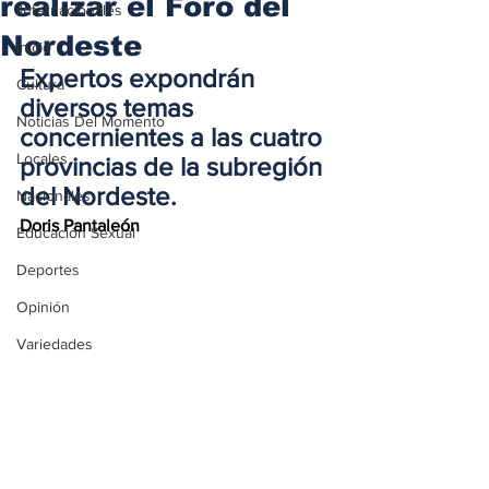
realizar el Foro del
iInternacionales
Nordeste
Inicio
Expertos expondrán 
Cultura
diversos temas 
Noticias Del Momento
concernientes a las cuatro 
Locales
provincias de la subregión 
del Nordeste.
Nacionales
Doris Pantaleón
Educación Sexual
Deportes
Opinión
Variedades