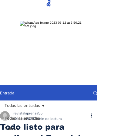
Entrada
Todas las entradas
revistalaprensa55
Todas las entradas
10 sept 2024
3 min de lectura
Todo listo para
Noticias