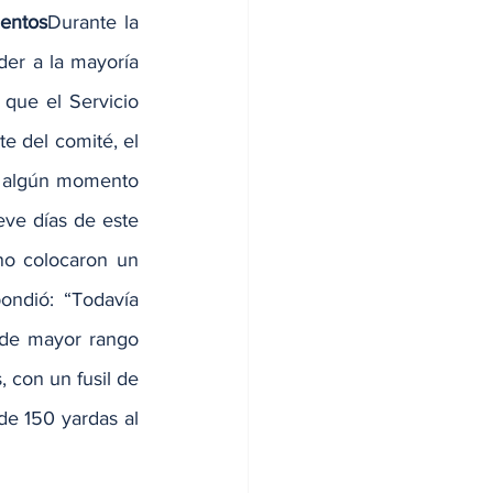
entos
Durante la 
er a la mayoría 
que el Servicio 
e del comité, el 
n algún momento 
eve días de este 
no colocaron un 
ndió: “Todavía 
 de mayor rango 
con un fusil de 
de 150 yardas al 