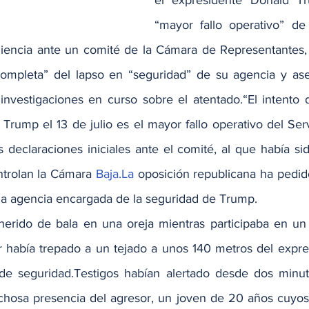
el expresidente Donald T
“mayor fallo operativo” de
iencia ante un comité de la Cámara de Representantes, 
 completa” del lapso en “seguridad” de su agencia y as
nvestigaciones en curso sobre el atentado.“El intento d
Trump el 13 de julio es el mayor fallo operativo del Serv
 declaraciones iniciales ante el comité, al que había sid
trolan la Cámara 
Baja.La
 oposición republicana ha pedido
e la agencia encargada de la seguridad de Trump.
herido de bala en una oreja mientras participaba en un m
dor había trepado a un tejado a unos 140 metros del expre
 de seguridad.Testigos habían alertado desde dos minut
chosa presencia del agresor, un joven de 20 años cuyos