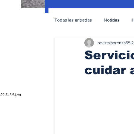
Todas las entradas
Noticias
i
revistalaprensa55
2
Nacionales
Educación Sexua
Servici
cuidar