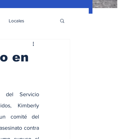
Locales
lo en
 del Servicio 
os, Kimberly 
un comité del 
sesinato contra 