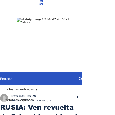
Entrada
Todas las entradas
revistalaprensa55
Todas las entradas
26 jun 2023
2 min de lectura
RUSIA: Ven revuelta
Noticias