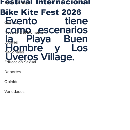
Festival Internacional
iInternacionales
Bike Kite Fest 2026
Inicio
Evento tiene 
Cultura
como escenarios 
Noticias Del Momento
la Playa Buen 
Locales
Hombre y Los 
Nacionales
Uveros Village.
Educación Sexual
Deportes
Opinión
Variedades