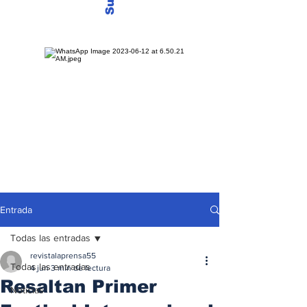
Entrada
Todas las entradas
revistalaprensa55
Todas las entradas
4 jun
3 min de lectura
Resaltan Primer
Noticias