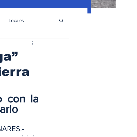
Locales
ga”
ierra
 con la 
ario
ARES.- 