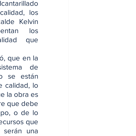
antarillado 
alidad, los 
alde Kelvin 
ntan los 
lidad que 
ó, que en la 
sistema de 
o se están 
calidad, lo 
 la obra es 
re que debe 
po, o de lo 
recursos que 
n serán una 