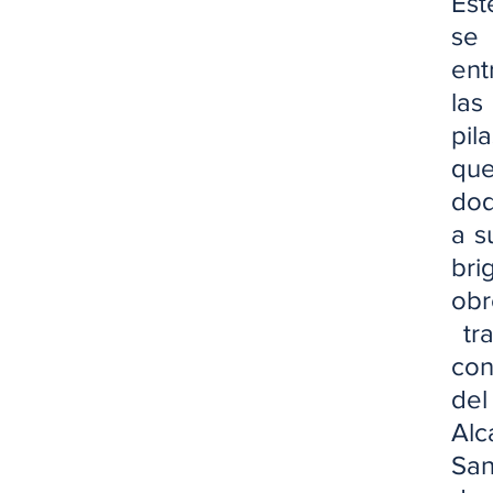
Est
se
ent
la
pil
q
doq
a s
br
ob
 tr
con
del
Alc
San