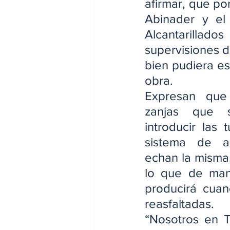
afirmar, que po
Abinader y el 
Alcantarillad
supervisiones d
bien pudiera es
obra.
Expresan que
zanjas que 
introducir las 
sistema de alc
echan la misma 
lo que de mane
producirá  cuand
reasfaltadas.
“Nosotros en T