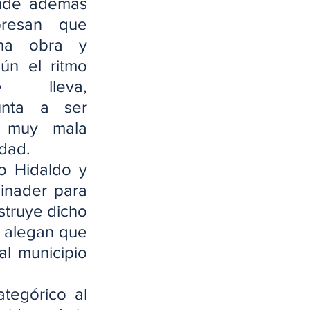
de además 
resan que 
ha obra y 
ún el ritmo 
e lleva, 
nta a ser 
 muy mala 
idad.
o Hidaldo y 
inader para 
truye dicho 
 alegan que 
l municipio 
egórico al 