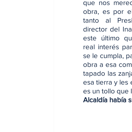
que nos merec
obra, es por e
tanto al Pres
director del In
este último q
real interés pa
se le cumpla, pa
obra a esa com
tapado las zan
esa tierra y les
es un tollo que
Alcaldía había 