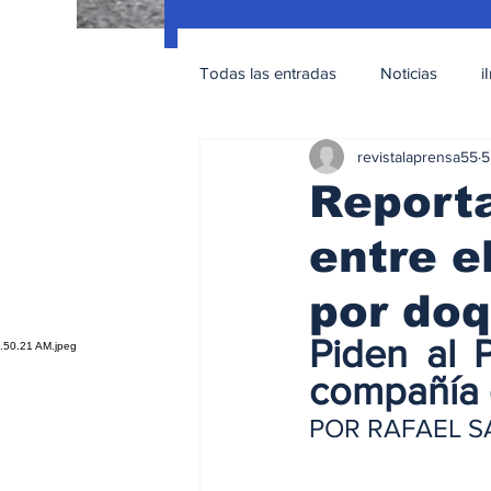
Todas las entradas
Noticias
i
revistalaprensa55
5
Nacionales
Educación Sexua
Reporta
entre el
por doq
Piden al P
compañía 
POR RAFAEL 