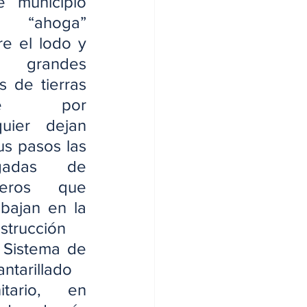
e municipio 
 “ahoga” 
re el lodo y 
s grandes 
as de tierras 
ue por 
uier dejan 
us pasos las 
igadas de 
reros que 
abajan en la 
strucción 
 Sistema de 
antarillado 
itario, en 