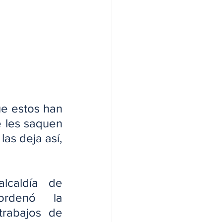
e estos han 
 les saquen 
as deja así, 
lcaldía de 
rdenó la 
rabajos de 