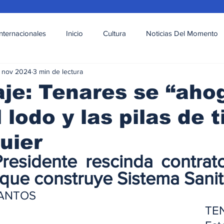
Internacionales
Inicio
Cultura
Noticias Del Momento
 nov 2024
3 min de lectura
l
Deportes
Opinión
Variedades
je: Tenares se “aho
 lodo y las pilas de t
uier
residente rescinda contrato
que construye Sistema Sanit
SANTOS
TEN