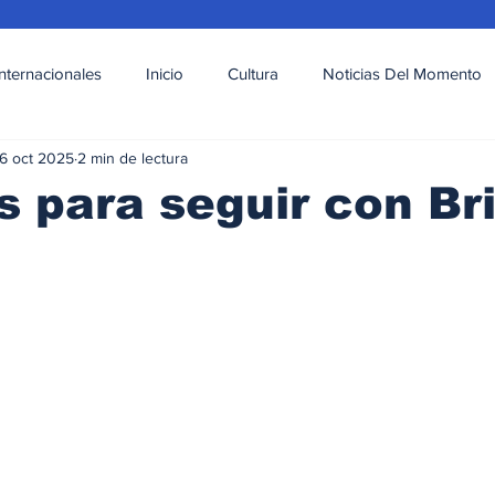
Internacionales
Inicio
Cultura
Noticias Del Momento
6 oct 2025
2 min de lectura
l
Deportes
Opinión
Variedades
 para seguir con Br