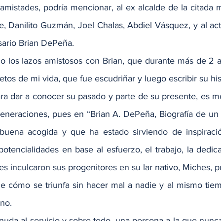
 amistades, podría mencionar, al ex alcalde de la citada m
e, Danilito Guzmán, Joel Chalas, Abdiel Vásquez, y al act
sario Brian DePeña.
o los lazos amistosos con Brian, que durante más de 2 
tos de mi vida, que fue escudriñar y luego escribir su hist
ra dar a conocer su pasado y parte de su presente, es mot
eneraciones, pues en “Brian A. DePeña, Biografía de un L
uena acogida y que ha estado sirviendo de inspiració
otencialidades en base al esfuerzo, el trabajo, la dedic
es inculcaron sus progenitores en su lar nativo, Miches, 
e cómo se triunfa sin hacer mal a nadie y al mismo tiemp
rno.
nuda al servicio y sobre todo, una persona a la que nunca