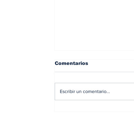
Comentarios
Escribir un comentario...
Coopunión realiza su
tradicional
Campamento de Verano
2026