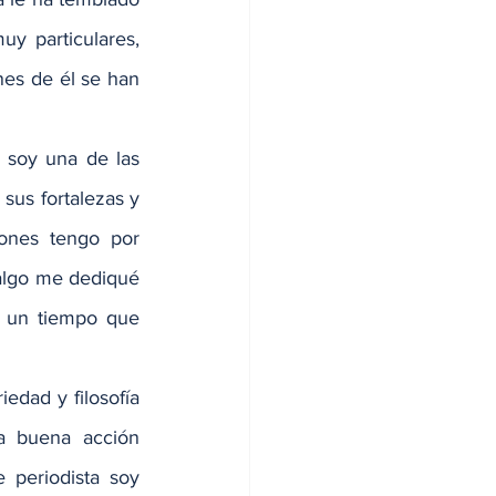
y particulares, 
es de él se han 
soy una de las 
us fortalezas y 
ones tengo por 
algo me dediqué 
e un tiempo que 
edad y filosofía 
a buena acción 
periodista soy 