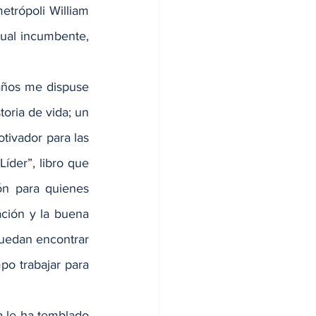
etrópoli William 
ual incumbente, 
años me dispuse 
oria de vida; un 
ivador para las 
íder”, libro que 
n para quienes 
ación y la buena 
puedan encontrar 
o trabajar para 
 le ha temblado 