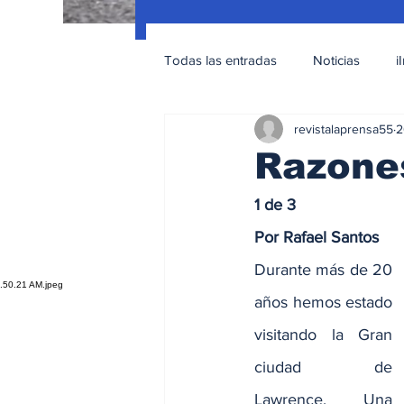
Todas las entradas
Noticias
i
revistalaprensa55
2
Nacionales
Educación Sexua
Razones
1 de 3
Por Rafael Santos
Durante más de 20 
años hemos estado 
visitando la Gran 
ciudad de 
Lawrence. Una 