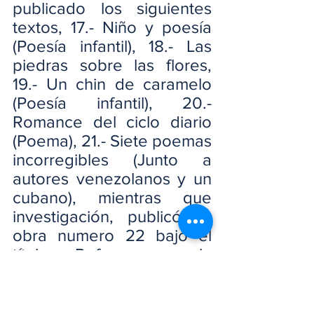
publicado los siguientes 
textos, 17.- Niño y poesía 
(Poesía infantil), 18.- Las 
piedras sobre las flores, 
19.- Un chin de caramelo 
(Poesía infantil), 20.- 
Romance del ciclo diario 
(Poema), 21.- Siete poemas 
incorregibles (Junto a 
autores venezolanos y un 
cubano), mientras que 
investigación, publicó su 
obra numero 22 bajo el 
título: Reformas a la 
constitución política 
dominicana 1994-2002-
2010 en coautoría con su 