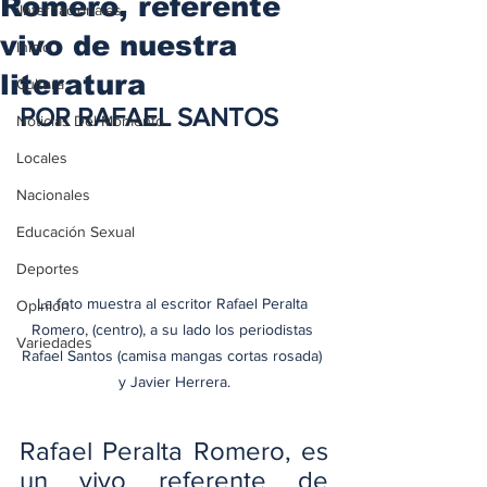
Romero, referente
iInternacionales
vivo de nuestra
Inicio
literatura
Cultura
POR RAFAEL SANTOS
Noticias Del Momento
Locales
Nacionales
Educación Sexual
Deportes
La foto muestra al escritor Rafael Peralta 
Opinión
Romero, (centro), a su lado los periodistas 
Variedades
Rafael Santos (camisa mangas cortas rosada) 
y Javier Herrera.
Rafael Peralta Romero, es 
un vivo referente de 