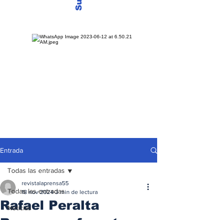
Entrada
Todas las entradas
revistalaprensa55
Todas las entradas
18 nov 2024
3 min de lectura
Rafael Peralta
Noticias