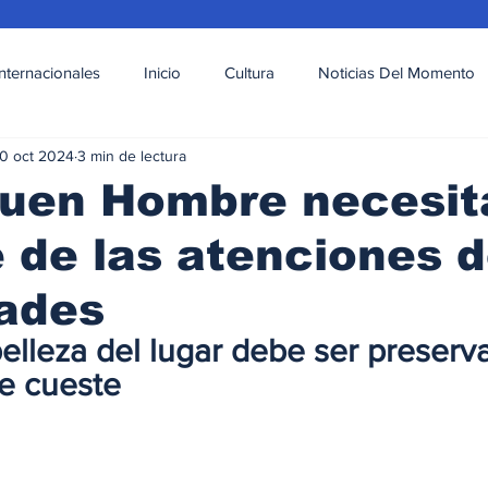
Internacionales
Inicio
Cultura
Noticias Del Momento
0 oct 2024
3 min de lectura
l
Deportes
Opinión
Variedades
Buen Hombre necesit
 de las atenciones d
dades
elleza del lugar debe ser preserv
ue cueste