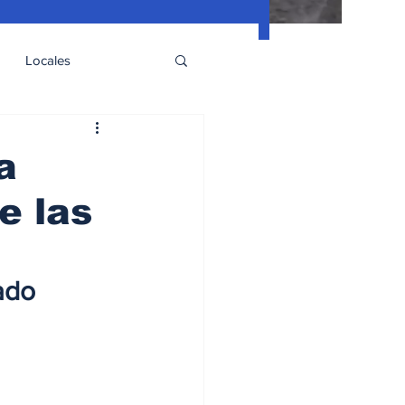
Locales
a
e las
ado 