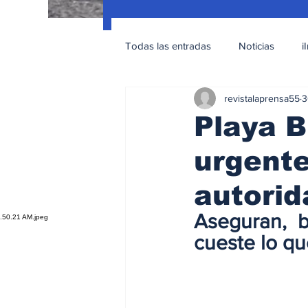
Todas las entradas
Noticias
i
revistalaprensa55
3
Nacionales
Educación Sexua
Playa 
urgente
autori
Aseguran,  b
cueste lo q