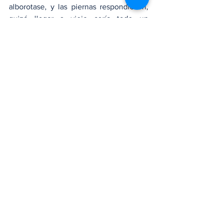
alborotase, y las piernas respondiesen, 
quizá llegar a viejo sería todo un 
progreso, un buen remate, un final con 
beso; en lugar de arrinconarlos en la 
historia, convertidos en fantasmas con 
memoria; si no estuviese tan oscuro a la 
vuelta de la esquina o simplemente si 
todos entendiésemos que llevamos un 
viejo encima…”.
Nacionales
Ver todo
Entradas recientes