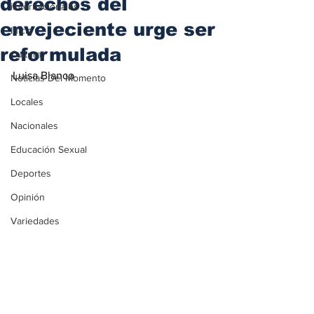
derechos del
iInternacionales
envejeciente urge ser
Inicio
reformulada
Cultura
Luisa Blanco
Noticias Del Momento
Locales
Nacionales
Educación Sexual
Deportes
Opinión
Variedades