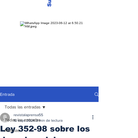
Entrada
Todas las entradas
revistalaprensa55
Todas las entradas
10 sept 2024
3 min de lectura
Ley 352-98 sobre los
Noticias