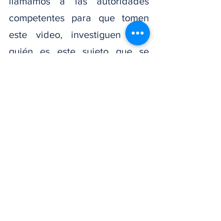
llamamos a las autoridades 
competentes para que tomen 
este video, investiguen bien 
quién es este sujeto que se 
hace llamar un 
“hombre
” 
humano, 
para que en la misma 
medida que él, haciendo uso de 
su poder militar la emprendió 
contra estos jóvenes, lo que nos 
hizo recordar los 12 años 
aquellos que por un espacio de 
varias décadas habíamos 
creído superados, sea 
investigado y pague por este 