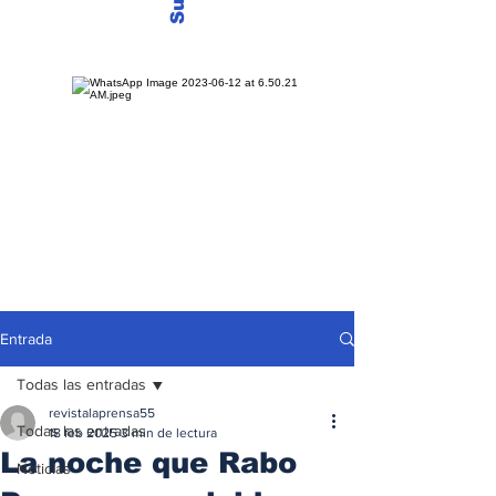
Entrada
Todas las entradas
revistalaprensa55
Todas las entradas
18 feb 2025
3 min de lectura
La noche que Rabo
Noticias