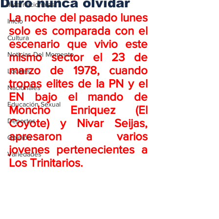
Duro nunca olvidar
iInternacionales
La noche del pasado lunes 
Inicio
solo es comparada con el 
Cultura
escenario que vivio este 
Noticias Del Momento
mismo sector el 23 de 
marzo de 1978, cuando 
Locales
tropas elites de la PN y el 
Nacionales
EN bajo el mando de 
Educación Sexual
Moncho Enriquez (El 
Coyote) y Nivar Seijas, 
Deportes
apresaron a varios 
Opinión
jovenes pertenecientes a 
Variedades
Los Trinitarios.