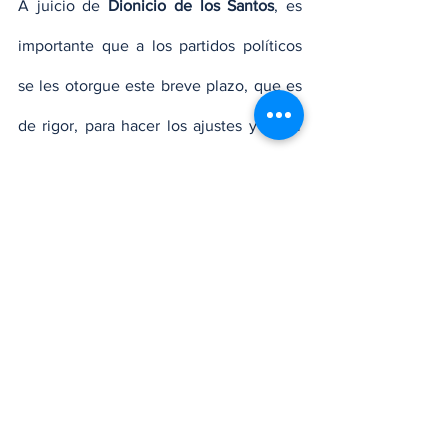
A juicio de
 Dionicio de los Santos
, es 
importante que a los partidos políticos 
se les otorgue este breve plazo, que es 
de rigor, para hacer los ajustes y evitar 
cualquier equivocación, pues en el caso 
de su organización política hay 
envueltos 22 partídos en la alianza. 
Tanto los partidos mayoritarios, como los 
minoritarios presentes apoyaron la 
petición de las 48 horas.
Nacionales