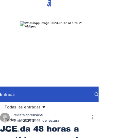
Entrada
Todas las entradas
revistalaprensa55
Todas las entradas
1 mar 2024
2 min de lectura
JCE da 48 horas a
Noticias