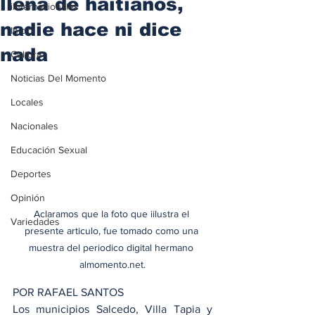
llena de haitianos,
iInternacionales
nadie hace ni dice
Inicio
nada
Cultura
Noticias Del Momento
Locales
Nacionales
Educación Sexual
Deportes
Opinión
Aclaramos que la foto que iilustra el 
Variedades
presente articulo, fue tomado como una 
muestra del periodico digital hermano 
almomento.net.
POR RAFAEL SANTOS
Los municipios Salcedo, Villa Tapia y 