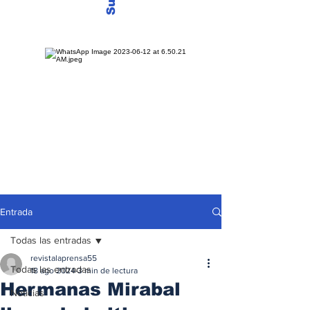
Entrada
Todas las entradas
revistalaprensa55
Todas las entradas
18 ago 2024
3 min de lectura
Hermanas Mirabal
Noticias