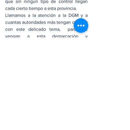
que sin ningún tipo de control llegan 
cada cierto tiempo a esta provincia.
Llamamos a la atención a la DGM y a 
cuantas autoridades más tengan que ver 
con este delicado tema,  para que 
vengan a esta demarcación y 
establezcan las correcciones de lugar 
para que este cáncer social que nos 
amenaza de manera muy pronunciada, 
pueda ser extirpado antes de que en 
Hermanas Mirabal comencemos a llorar 
lágrimas de sangre.
Locales
Nacionales
Opinión