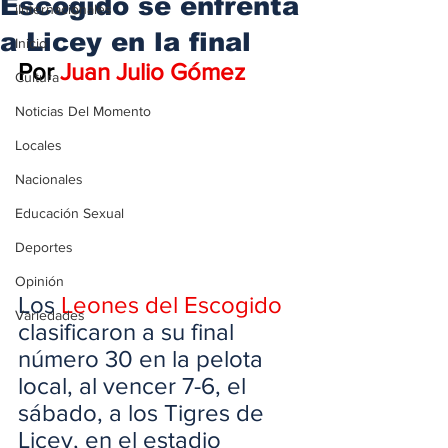
Escogido se enfrenta
iInternacionales
a Licey en la final
Inicio
Por 
Juan Julio Gómez
Cultura
Noticias Del Momento
Locales
Nacionales
Educación Sexual
Deportes
Opinión
Los 
Leones del Escogido
Variedades
clasificaron a su final 
número 30 en la pelota 
local, al vencer 7-6, el 
sábado, a los Tigres de 
Licey, en el estadio 