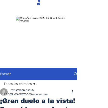
Entrada
Todas las entradas
revistalaprensa55
Todas las entradas
19 ene 2025
1 min de lectura
¡Gran duelo a la vista!
Noticias