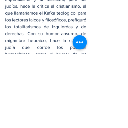
judíos, hace la crítica al cristianismo, al 
que llamaríamos el Kafka teológico; para 
los lectores laicos y filosóficos, prefiguró 
los totalitarismos de izquierdas y de 
derechas. Con su humor absurdo, de 
raigambre hebraico, hace la comedia 
judía que corroe los poderes 
burocráticos –como el humor de los 
hermanos Marx. En suma, Kafka se 
presta para leerse desde un 
psicologismo y desde un sociologismo. 
Así lo perciben sus exégetas y los 
teóricos literarios.
Kafka hizo de la carta un género 
literario, o más bien, transformó la 
escritura de correspondencias, en 
materia de estudio científico para 
psicólogos y psicoanalistas y demás 