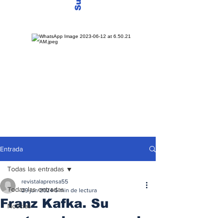
Entrada
Todas las entradas
revistalaprensa55
Todas las entradas
29 jun 2024
5 min de lectura
Franz Kafka. Su
Noticias