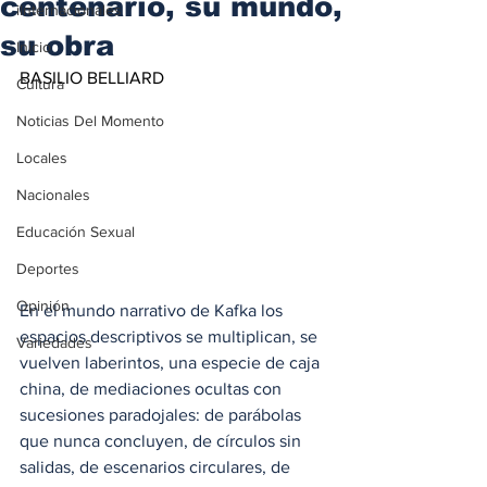
centenario, su mundo,
iInternacionales
su obra
Inicio
BASILIO BELLIARD
Cultura
Noticias Del Momento
Locales
Nacionales
Educación Sexual
Deportes
Opinión
En el mundo narrativo de Kafka los 
espacios descriptivos se multiplican, se 
Variedades
vuelven laberintos, una especie de caja 
china, de mediaciones ocultas con 
sucesiones paradojales: de parábolas 
que nunca concluyen, de círculos sin 
salidas, de escenarios circulares, de 