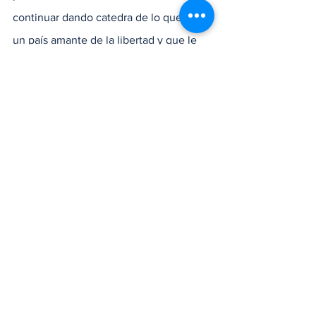
continuar dando catedra de lo que es 
un país amante de la libertad y que le 
dice no al retroceso, pero si al 
desarrollo y al futuro de la 
institucionalidad que como nación libre 
ha decido continuar viviendo en 
democracia, desarrollo y armonía.
Locales
Nacionales
Ver todo
Entradas recientes