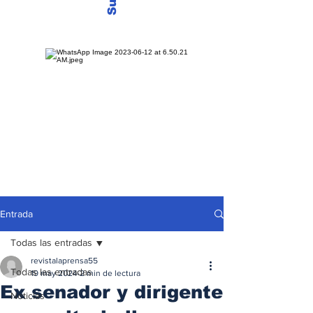
Entrada
Todas las entradas
revistalaprensa55
Todas las entradas
19 may 2024
2 min de lectura
Ex senador y dirigente
Noticias