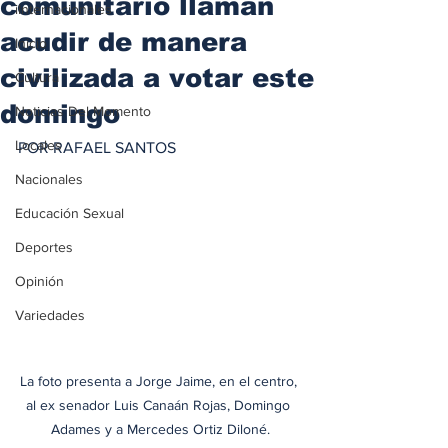
comunitario llaman
iInternacionales
acudir de manera
Inicio
civilizada a votar este
Cultura
domingo
Noticias Del Momento
Locales
POR RAFAEL SANTOS
Nacionales
Educación Sexual
Deportes
Opinión
Variedades
La foto presenta a Jorge Jaime, en el centro, 
al ex senador Luis Canaán Rojas, Domingo 
Adames y a Mercedes Ortiz Diloné.