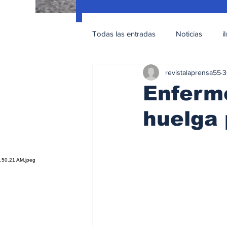
Todas las entradas
Noticias
i
revistalaprensa55
3
Nacionales
Educación Sexua
Enferme
huelga 