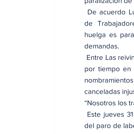
paralización de
 De acuerdo Lui
de Trabajadore
huelga es para
demandas.
 Entre Las reivi
por tiempo en 
nombramientos 
canceladas inju
“Nosotros los t
 Este jueves 31
del paro de lab