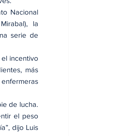
ves.
to Nacional 
rabal), la 
a serie de 
el incentivo 
ientes, más 
enfermeras 
e de lucha. 
tir el peso 
, dijo Luis 