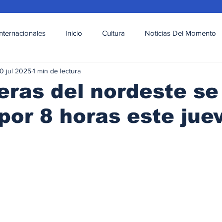
Internacionales
Inicio
Cultura
Noticias Del Momento
0 jul 2025
1 min de lectura
l
Deportes
Opinión
Variedades
ras del nordeste se
por 8 horas este jue