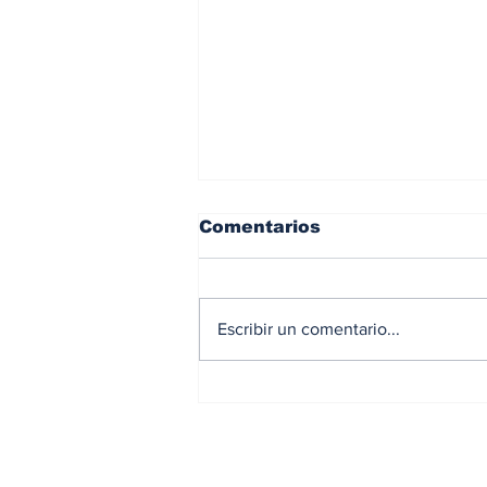
Comentarios
Escribir un comentario...
Coopunión realiza su
tradicional
Campamento de Verano
2026