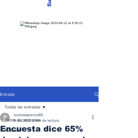
Entrada
Todas las entradas
revistalaprensa55
Todas las entradas
5 dic 2023
2 min de lectura
Encuesta dice 65%
Noticias