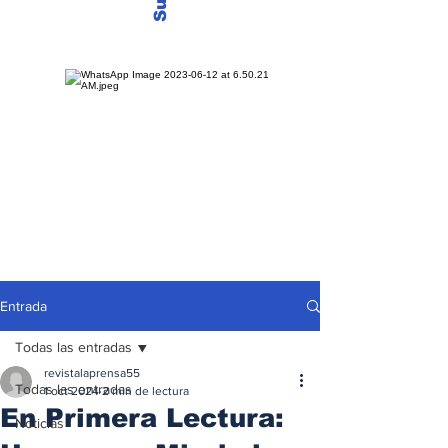
Entrada
Todas las entradas
revistalaprensa55
Todas las entradas
1 oct 2024
2 min de lectura
En Primera Lectura:
Noticias