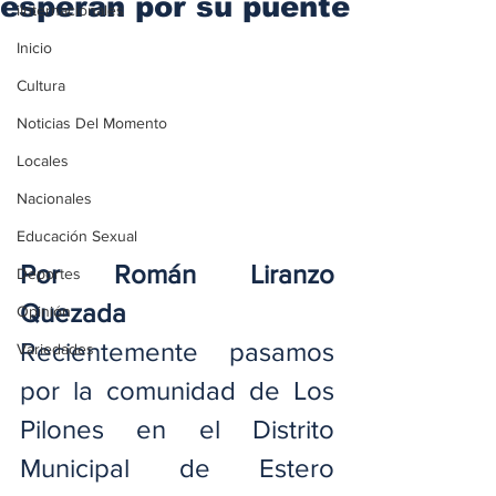
esperan por su puente
iInternacionales
Inicio
Cultura
Noticias Del Momento
Locales
Nacionales
Educación Sexual
Por Román Liranzo 
Deportes
Quezada
Opinión
Recientemente pasamos 
Variedades
por la comunidad de Los 
Pilones en el Distrito 
Municipal de Estero 