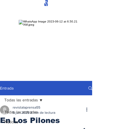
Entrada
Todas las entradas
revistalaprensa55
Todas las entradas
5 jun 2025
2 min de lectura
En Los Pilones
Noticias