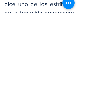
dice uno de los estribillos 
de la fenecida guarachera 
del oriente de Cuba, Celia 
Cruz, “no hay cama pa’ 
tanta gente”, pero además 
deben de sopesar con la 
cabeza fría lo que en 
varias oportunidades 
hemos venido escribiendo 
tanto en este como en 
otros espacio, y es, que en 
la selva política hay un 
león que anda suelto y 