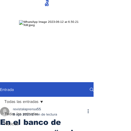
Entrada
Todas las entradas
revistalaprensa55
Todas las entradas
8 ago 2025
2 min de lectura
En el banco de
Noticias