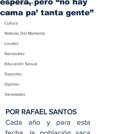
espera, pero “no hay
iInternacionales
cama pa’ tanta gente”
Inicio
Cultura
Noticias Del Momento
Locales
Nacionales
Educación Sexual
Deportes
Opinión
Variedades
POR RAFAEL SANTOS
Cada año y para esta 
fecha, la población saca 