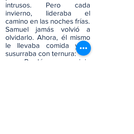
intrusos. Pero cada 
invierno, lideraba el 
camino en las noches frías.
Samuel jamás volvió a 
olvidarlo. Ahora, él mismo 
le llevaba comida y le 
susurraba con ternura:
— Perdóname, viejo 
amigo… Fui un necio, pero 
siempre fuiste valioso.
Y Bruno simplemente 
cerraba los ojos y 
disfrutaba el calor del 
hogar, sabiendo que aún 
era necesario.
✨ Reflexión: