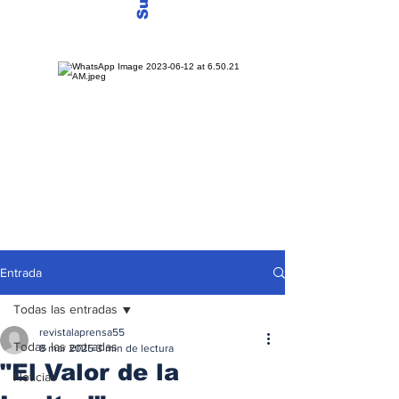
Entrada
Todas las entradas
revistalaprensa55
Todas las entradas
8 mar 2025
3 min de lectura
"El Valor de la
Noticias