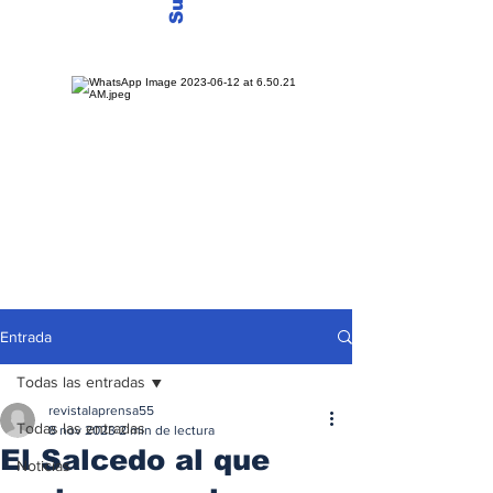
Entrada
Todas las entradas
revistalaprensa55
Todas las entradas
8 nov 2023
2 min de lectura
El Salcedo al que
Noticias