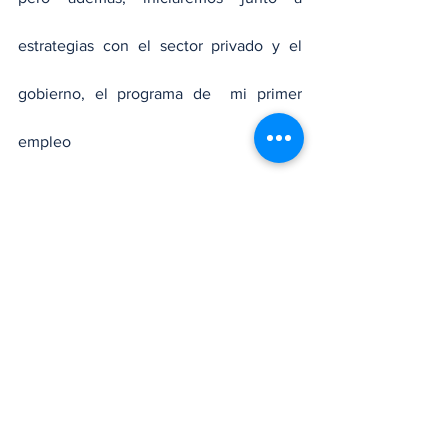
estrategias con el sector privado y el 
gobierno, el programa de  mi primer 
empleo
Otros renglones que tocaremos en 
nuestra administración será el desarrollo 
del arte y la cultura, en donde para ello, 
se trabajará de las manos con los 
coordinadores deportivos comunitarios, 
además, darle mantenimiento a todas las 