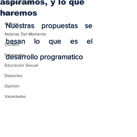
aspiramos, y lo que
iInternacionales
haremos
Inicio
Cultura
Nuestras propuestas se 
Noticias Del Momento
basan lo que es el 
Locales
Nacionales
desarrollo programatico
Educación Sexual
Deportes
Opinión
Variedades