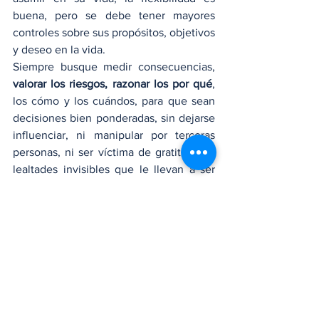
buena, pero se debe tener mayores 
controles sobre sus propósitos, objetivos 
y deseo en la vida.
Siempre busque medir consecuencias, 
valorar los riesgos, razonar los por qué
, 
los cómo y los cuándos, para que sean 
decisiones bien ponderadas, sin dejarse 
influenciar, ni manipular por terceras 
personas, ni ser víctima de gratitudes y 
lealtades invisibles que le llevan a ser 
dependiente de otras personas, ni del 
mercado, ni de grupos de influencia 
social. Cuide su cerebro, sobre todo el 
“lavado de cerebro”.
Opinión