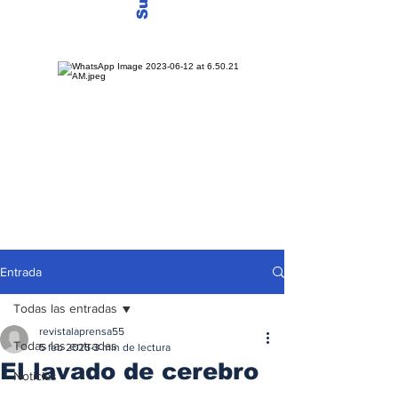
Entrada
Todas las entradas
revistalaprensa55
Todas las entradas
5 feb 2025
3 min de lectura
El lavado de cerebro
Noticias