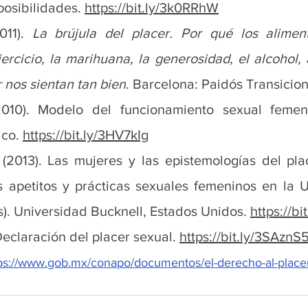
osibilidades. 
https://bit.ly/3k0RRhW
011). 
La brújula del placer. Por qué los aliment
ercicio, la marihuana, la generosidad, el alcohol, 
 nos sientan tan bien
. Barcelona: Paidós Transicion
(2010). Modelo del funcionamiento sexual femeni
co. 
https://bit.ly/3HV7kIg
2013). Las mujeres y las epistemologías del plac
os apetitos y prácticas sexuales femeninos en la U
s). Universidad Bucknell, Estados Unidos. 
https://bi
eclaración del placer sexual. 
https://bit.ly/3SAznS
ps://www.gob.mx/conapo/documentos/el-derecho-al-place