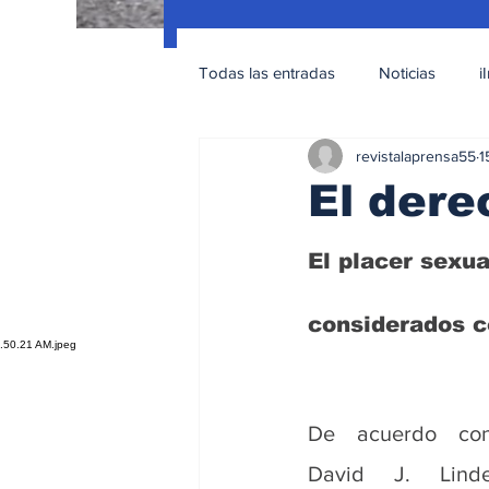
Todas las entradas
Noticias
i
revistalaprensa55
1
Nacionales
Educación Sexua
El dere
El placer sexua
considerados 
De acuerdo con
David J. Linde