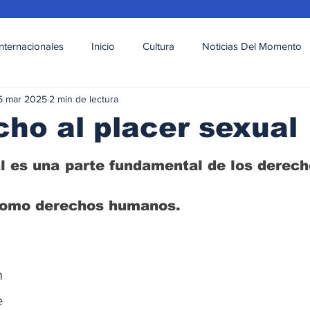
Internacionales
Inicio
Cultura
Noticias Del Momento
5 mar 2025
2 min de lectura
l
Deportes
Opinión
Variedades
cho al placer sexual
l es una parte fundamental de los derech
como derechos humanos.
 
 