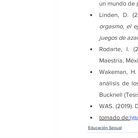
un mundo de p
Linden, D. (2
orgasmo, el ej
juegos de azar
Rodarte, I. 
Maestría, Méxi
Wakeman, H. (
análisis de l
Bucknell (Tesi
WAS. (2019). D
tomado de:
htt
Educación Sexual