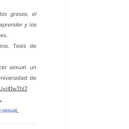
os grasos, el 
aprender y los 
es.
no. Tesis de 
er sexual: un 
niversidad de 
t.ly/41wThl7
5
.
r-sexual