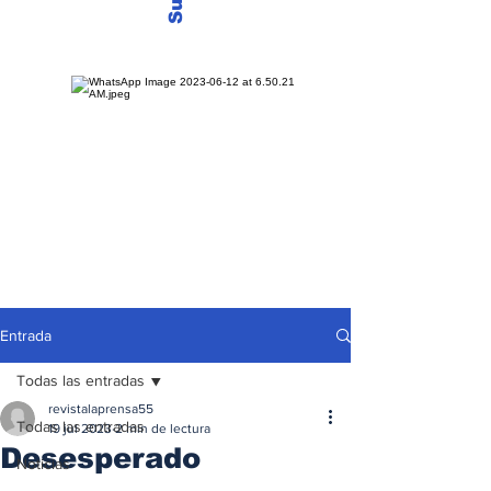
Entrada
Todas las entradas
revistalaprensa55
Todas las entradas
19 jul 2023
2 min de lectura
Desesperado
Noticias