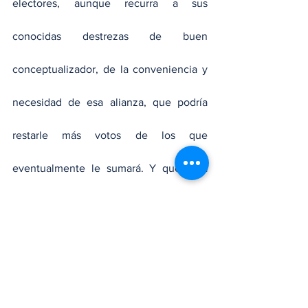
electores, aunque recurra a sus 
conocidas destrezas de buen 
conceptualizador, de la conveniencia y 
necesidad de esa alianza, que podría 
restarle más votos de los que 
eventualmente le sumará. Y que para 
algunos de los que vemos el juego 
desde las gradas solo es otra muestra de 
lo desesperado que está por regresar al 
poder, y ya se sabe que la 