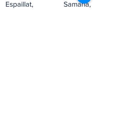
Espaillat, Samaná, 
Monseñor Nouel, La 
Altagracia, Santiago 
Rodríguez, y los 
municipios Santo Domingo 
Norte y Oeste.
Locales
Nacionales
Noticias Del Momento
Ver todo
Entradas recientes