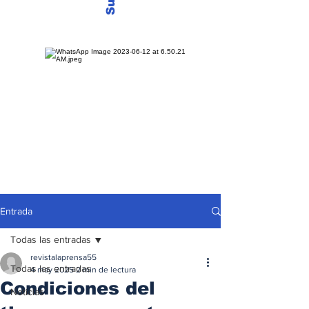
Entrada
Todas las entradas
revistalaprensa55
Todas las entradas
4 may 2025
2 min de lectura
Condiciones del
Noticias