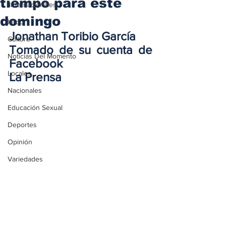
tiempo para este
iInternacionales
domingo
Inicio
Jonathan Toribio García
Cultura
Tomado de su cuenta de 
Noticias Del Momento
Facebook
Locales
La Prensa
Nacionales
Educación Sexual
Deportes
Opinión
Variedades