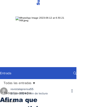
Entrada
Todas las entradas
revistalaprensa55
Todas las entradas
20 jun 2024
2 min de lectura
Afirma que
Noticias