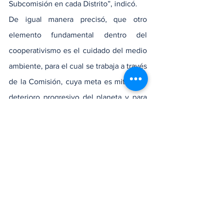
Subcomisión en cada Distrito”, indicó.
De igual manera precisó, que otro 
elemento fundamental dentro del 
cooperativismo es el cuidado del medio 
ambiente, para el cual se trabaja a través 
de la Comisión, cuya meta es mitigar el 
deterioro progresivo del planeta y para 
ello dijo, se ha procedido a la siembra 
de árboles frutales en las comunidades 
de la zona montañosa y otras 
actividades de siembra en los diferentes 
Distritos, a través de las Subcomisiones 
para esos fines
Noticias Del Momento
Locales