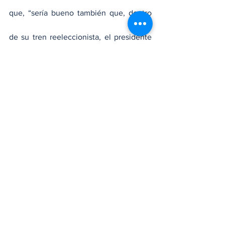
que, “sería bueno también que, dentro 
de su tren reeleccionista, el presidente 
explique las razones por las que ha 
estado comprando dirigentes de la 
oposición, disponiendo de los recursos 
del Estado”.
Nacionales