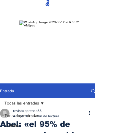
Entrada
Todas las entradas
revistalaprensa55
Todas las entradas
4 sept 2023
2 min de lectura
Abel: «el 95% de
Noticias