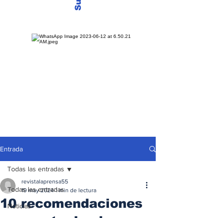
Entrada
Todas las entradas
revistalaprensa55
Todas las entradas
19 may 2024
1 min de lectura
10 recomendaciones
Noticias