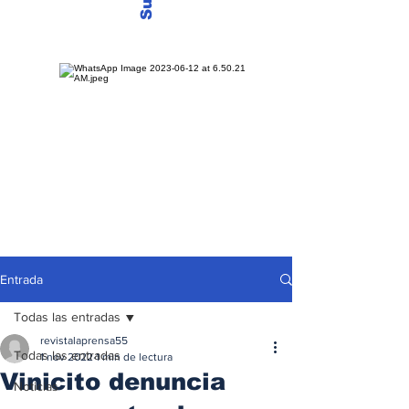
Entrada
Todas las entradas
revistalaprensa55
Todas las entradas
1 nov 2022
1 min de lectura
Vinicito denuncia
Noticias