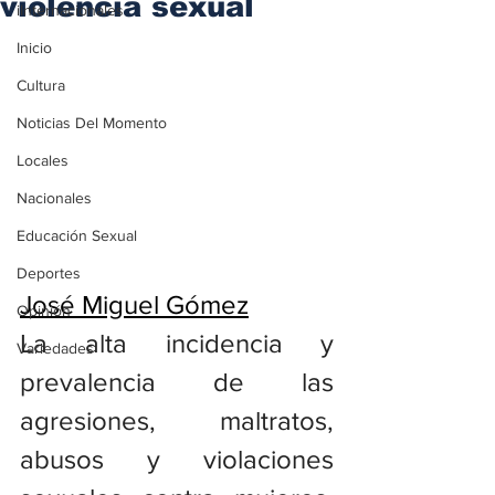
violencia sexual
iInternacionales
Inicio
Cultura
Noticias Del Momento
Locales
Nacionales
Educación Sexual
Deportes
José Miguel Gómez
Opinión
La alta incidencia y 
Variedades
prevalencia de las 
agresiones, maltratos, 
abusos y violaciones 