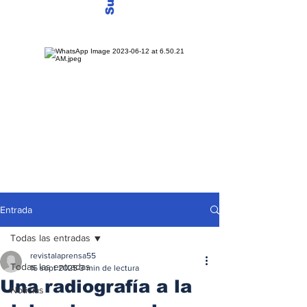
Entrada
Todas las entradas
revistalaprensa55
Todas las entradas
16 sept 2025
3 min de lectura
Una radiografía a la
Noticias