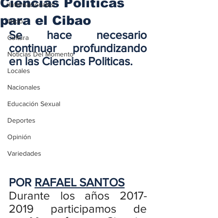
Ciencias Políticas
iInternacionales
para el Cibao
Inicio
Se hace necesario 
Cultura
continuar profundizando 
Noticias Del Momento
en las Ciencias Politicas.
Locales
Nacionales
Educación Sexual
Deportes
Opinión
Variedades
POR 
RAFAEL SANTOS
Durante los años 2017-
2019 participamos de 