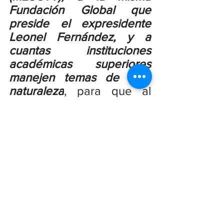
Fundación Global que 
preside el expresidente 
Leonel Fernández, y a 
cuantas instituciones 
académicas superiores 
manejen temas de esta 
naturaleza
, para que al 
igual que en Santo 
Domingo puedan volcar 
sus miradas con rumbo a 
Santiago de los Caballeros 
y a la vasta región del 
Cibao, para que de esta 
manera y en un futuro no 
muy lejano se pueda 
hacer posible el sueño de 