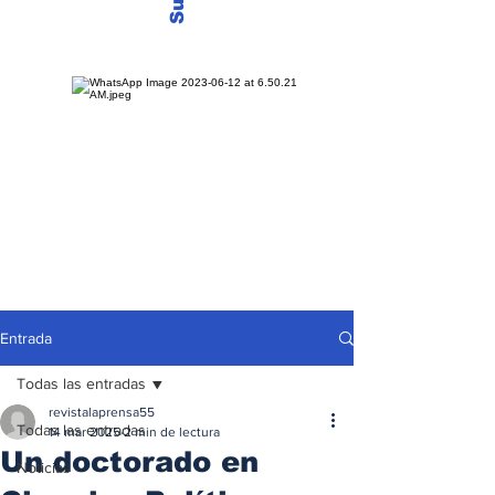
Entrada
Todas las entradas
revistalaprensa55
Todas las entradas
14 mar 2025
2 min de lectura
Un doctorado en
Noticias