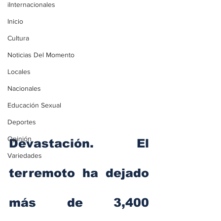
iInternacionales
Inicio
Cultura
Noticias Del Momento
Locales
Nacionales
Educación Sexual
Deportes
Opinión
Devastación. El 
Variedades
terremoto ha dejado 
más de 3,400 