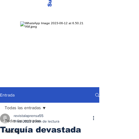
Entrada
Todas las entradas
revistalaprensa55
Todas las entradas
7 feb 2023
2 min de lectura
Turquía devastada
Noticias