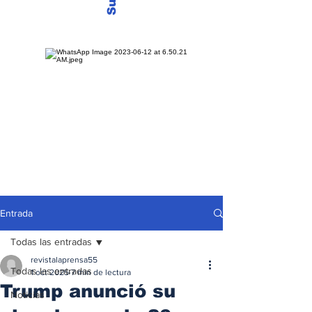
Entrada
Todas las entradas
revistalaprensa55
Todas las entradas
1 oct 2025
7 min de lectura
Trump anunció su
Noticias