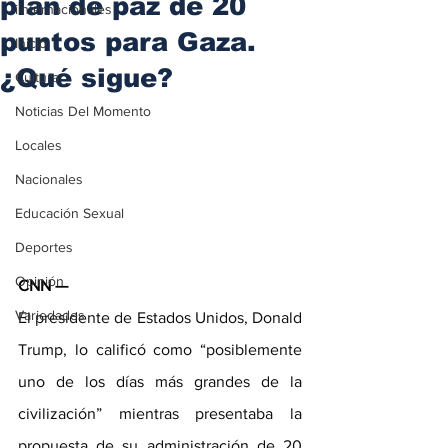
plan de paz de 20
iInternacionales
puntos para Gaza.
Inicio
¿Qué sigue?
Cultura
Noticias Del Momento
Locales
Nacionales
Educación Sexual
Deportes
Opinión
CNN — 
Variedades
El presidente de Estados Unidos, Donald 
Trump, lo calificó como “posiblemente 
uno de los días más grandes de la 
civilización” mientras presentaba la 
propuesta de su administración de 20 