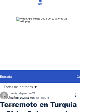
Entrada
Todas las entradas
revistalaprensa55
Todas las entradas
13 feb 2023
2 min de lectura
Terremoto en Turquía
Noticias