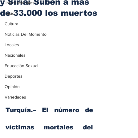
y Siria: Suben a más
iInternacionales
de 33.000 los muertos
Inicio
Cultura
Noticias Del Momento
Locales
Nacionales
Educación Sexual
Deportes
Opinión
Variedades
Turquía.
– El número de 
víctimas mortales del 