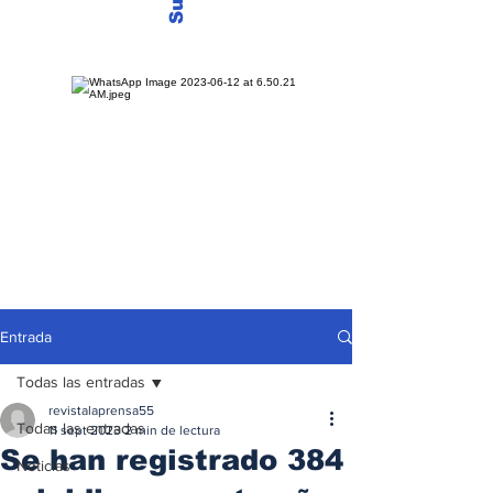
Entrada
Todas las entradas
revistalaprensa55
Todas las entradas
11 sept 2023
2 min de lectura
Se han registrado 384
Noticias