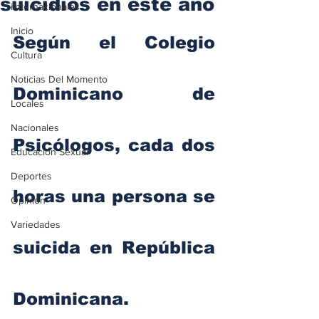
suicidios en este año
iInternacionales
Inicio
Según el Colegio 
Cultura
Noticias Del Momento
Dominicano de 
Locales
Nacionales
Psicólogos, cada dos 
Educación Sexual
Deportes
horas una persona se 
Opinión
Variedades
suicida en República 
Dominicana.