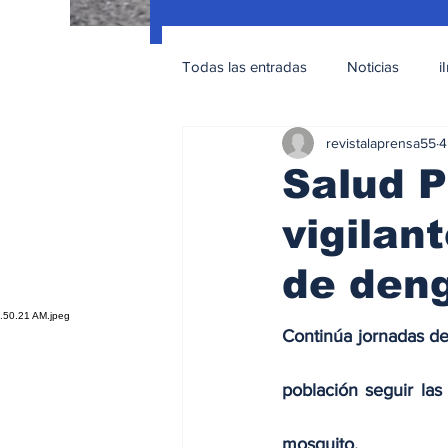
Todas las entradas
Noticias
i
revistalaprensa55
4
Nacionales
Educación Sexua
Salud P
vigilan
de den
Continúa jornadas de
población seguir las
mosquito.