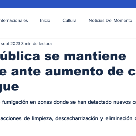
Internacionales
Inicio
Cultura
Noticias Del Momento
 sept 2023
3 min de lectura
l
Deportes
Opinión
Variedades
ública se mantiene
te ante aumento de 
gue
 fumigación en zonas donde se han detectado nuevos cas
 acciones de limpieza, descacharrización y eliminación d