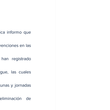
ica informo que 
venciones en las 
an registrado 
ue, las cuales 
unas y jornadas 
liminación de 