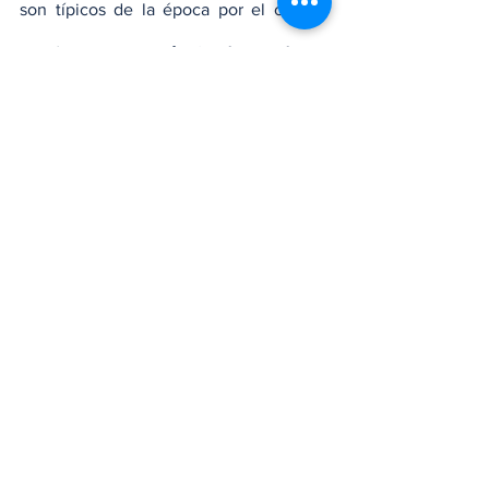
son típicos de la época por el cambio 
climático, y 
que están siendo tratados.
ALTAGRACIA ORTIZ
Nacionales
Ver todo
Entradas recientes