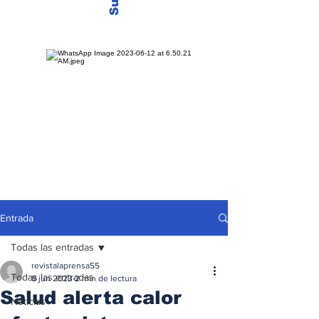
Entrada
Todas las entradas
revistalaprensa55
Todas las entradas
8 jun 2023
2 min de lectura
Salud alerta calor
Noticias