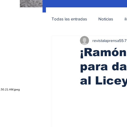
Todas las entradas
Noticias
i
revistalaprensa55
7
Nacionales
Educación Sexua
¡Ramón 
para da
al Lice