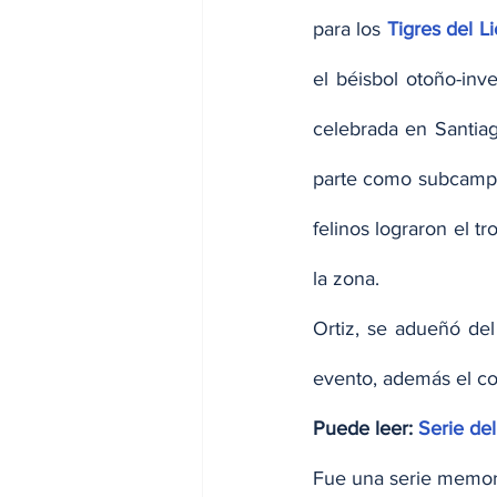
para los 
Tigres del L
el béisbol otoño-inv
celebrada en Santiag
parte como subcampeón
felinos lograron el t
la zona.
Ortiz, se adueñó del
evento, además el co
Puede leer: 
Serie de
Fue una serie memora