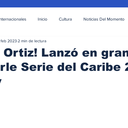
Internacionales
Inicio
Cultura
Noticias Del Momento
 feb 2023
2 min de lectura
l
Deportes
Opinión
Variedades
Ortiz! Lanzó en gra
rle Serie del Caribe
y