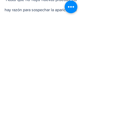
hay razón para sospechar la aparición de 
un nuevo patógeno", añade.
"Hay muy poca información como para 
realizar una evaluación definitiva. Por lo 
que sabemos no es una epidemia 
causada por un nuevo virus, sino habría 
muchas más infecciones en adultos", 
indica Paul Hunter, de la universidad 
británica de East Anglia.
"Las pocas infecciones comunicadas en 
adultos sugieren una inmunidad 