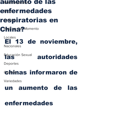
aumento de las
iInternacionales
enfermedades
Inicio
respiratorias en
Cultura
China?
Noticias Del Momento
Locales
El 13 de noviembre, 
Nacionales
Educación Sexual
las autoridades 
Deportes
chinas informaron de 
Opinión
Variedades
un aumento de las 
enfermedades 