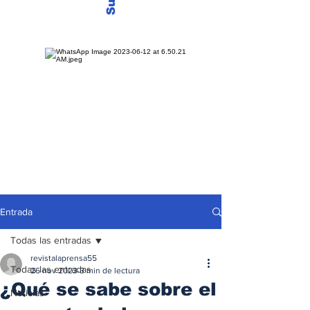
Entrada
Todas las entradas
revistalaprensa55
Todas las entradas
26 nov 2023
3 min de lectura
¿Qué se sabe sobre el
Noticias