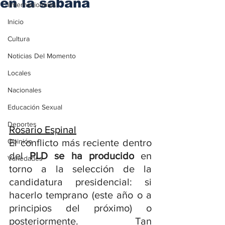
en la sábana
iInternacionales
Inicio
Cultura
Noticias Del Momento
Locales
Nacionales
Educación Sexual
Deportes
Rosario Espinal
Opinión
El conflicto más reciente dentro 
del 
PLD se ha producido
 en 
Variedades
torno a la selección de la 
candidatura presidencial: si 
hacerlo temprano (este año o a 
principios del próximo) o 
posteriormente. Tan 