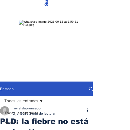
Entrada
Todas las entradas
revistalaprensa55
Todas las entradas
2 jul 2025
2 min de lectura
PLD: la fiebre no está
Noticias