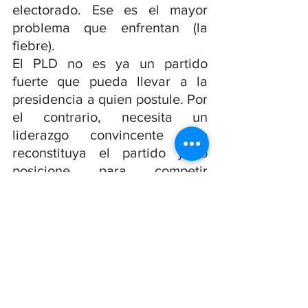
electorado. Ese es el mayor 
problema que enfrentan (la 
fiebre).
El PLD no es ya un partido 
fuerte que pueda llevar a la 
presidencia a quien postule. Por 
el contrario, necesita un 
liderazgo convincente que 
reconstituya el partido y lo 
posicione para competir 
electoralmente.
En general, en la República 
Dominicana 
ya no hay partidos 
fuertes
. Los partidos 
dominicanos se hacen fuertes 
en el poder por la amplia 
clientela del Estado (antes el 