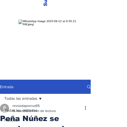
Entrada
Todas las entradas
revistalaprensa55
Todas las entradas
15 nov 2025
1 min de lectura
Peña Núñez se
Noticias