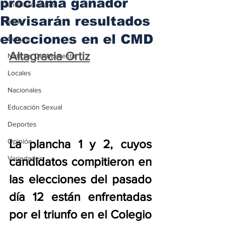
proclama ganador
iInternacionales
Revisarán resultados
Inicio
elecciones en el CMD
Cultura
Altagracia Ortiz
Noticias Del Momento
Locales
Nacionales
Educación Sexual
Deportes
Opinión
La plancha 1 y 2, cuyos 
Variedades
candidatos compitieron en 
las elecciones del pasado 
día 12 están enfrentadas 
por el triunfo en el Colegio 