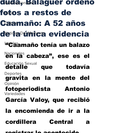
duda, Balaguer ordenó
iInternacionales
fotos a restos de
Inicio
Caamaño: A 52 años
Cultura
de la única evidencia
Noticias Del Momento
Locales
“Caamaño tenía un balazo 
Nacionales
en la cabeza”, ese es el 
Educación Sexual
detalle que todavía 
Deportes
gravita en la mente del 
Opinión
fotoperiodista Antonio 
Variedades
García Valoy, que recibió 
la encomienda de ir a la 
cordillera Central a 
registrar lo acontecido.