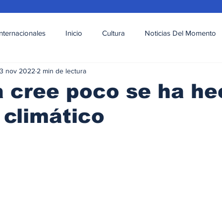
Internacionales
Inicio
Cultura
Noticias Del Momento
3 nov 2022
2 min de lectura
l
Deportes
Opinión
Variedades
 cree poco se ha h
climático