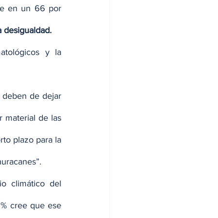
ue en un 66 por 
a desigualdad.
tológicos y la 
 deben de dejar 
 material de las 
o plazo para la 
huracanes”.
La información está contenida en la encuesta de cultura política y cambio climático del 
3% cree que ese 