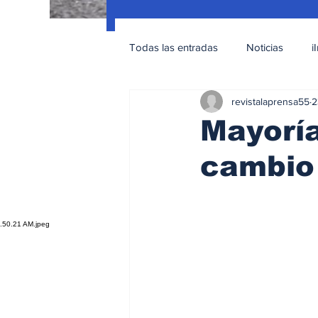
Todas las entradas
Noticias
i
revistalaprensa55
2
Nacionales
Educación Sexua
Mayoría
cambio 