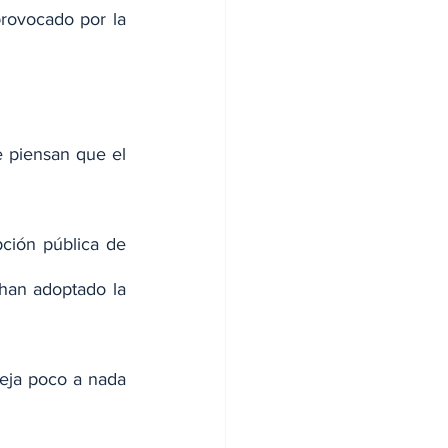
rovocado por la 
piensan que el 
ción pública de 
han adoptado la 
ja poco a nada 