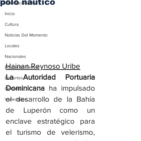
polo naútico
iInternacionales
Inicio
Cultura
Noticias Del Momento
Locales
Nacionales
Hainan Reynoso Uribe
Educación Sexual
La Autoridad Portuaria 
Deportes
Dominicana 
ha impulsado 
Opinión
el desarrollo de la Bahía 
Variedades
de Luperón como un 
enclave estratégico para 
el turismo de velerismo, 