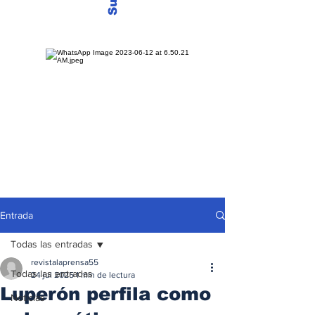
Entrada
Todas las entradas
revistalaprensa55
Todas las entradas
24 jul 2025
1 min de lectura
Luperón perfila como
Noticias